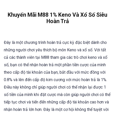
Khuyến Mãi M88 1% Keno Và Xổ Số Siêu
Hoàn Trả
Đây là một chương trình hoàn trả cực kỳ đặc biệt dành cho
những người chơi yêu thích bộ môn Keno và xổ số. Với tất
cả các thành viên tại M88 tham gia các trò chơi keno và xổ
số, bạn có thể nhận hoàn trả một phần tiền cược của mình
theo cấp độ tài khoản của bạn, bắt đầu với mức đồng với
0.8% và lên đến cấp độ kim cương với mức hoàn trả là 1%.
Điều này không chỉ giúp người chơi có thể nhận lại được 1
số tiền của mình khi đặt cược mà còn giúp người chơi có thể
tiếp tục chơi và tiến đến những cấp độ tài khoản cao hơn và
nhận hoàn trả lớn hơn. Đây là một cơ hội không thể tuyệt vời