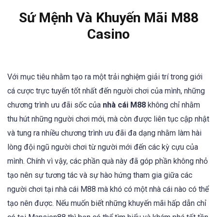
Sứ Mệnh Và Khuyến Mãi M88
Casino
Với mục tiêu nhằm tạo ra một trải nghiệm giải trí trong giới
cá cược trực tuyến tốt nhất đến người chơi của mình, những
chương trình ưu đãi sốc của
nhà cái M88
không chỉ nhằm
thu hút những người chơi mới, mà còn được liên tục cập nhật
và tung ra nhiều chương trình ưu đãi đa dạng nhằm làm hài
lòng đội ngũ người chơi từ người mới đến các kỳ cựu của
mình. Chính vì vậy, các phần quà này đã góp phần không nhỏ
tạo nên sự tương tác và sự hào hứng tham gia giữa các
người chơi tại nhà cái M88 mà khó có một nhà cái nào có thể
tạo nên được. Nếu muốn biết những khuyến mãi hấp dẫn chỉ