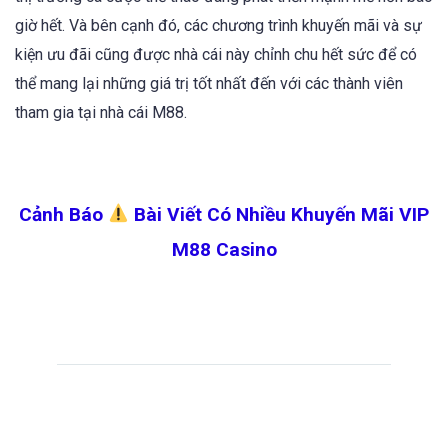
giờ hết. Và bên cạnh đó, các chương trình khuyến mãi và sự
kiện ưu đãi cũng được nhà cái này chỉnh chu hết sức để có
thể mang lại những giá trị tốt nhất đến với các thành viên
tham gia tại nhà cái M88.
Cảnh Báo
Bài Viết Có Nhiều Khuyến Mãi VIP
M88 Casino