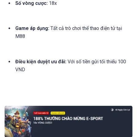
Số vòng cược:
18x
Game áp dụng:
Tất cả trò chơi thể thao điện tử tại
M88
Điều kiện duyệt ưu đãi:
Với số tiền gửi tối thiểu 100
VND