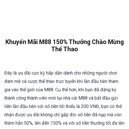
Khuyến Mãi M88 150% Thưởng Chào Mừng
Thể Thao
Đây là ưu đãi cực kỳ hấp dẫn dành cho những người chơi
đam mê cá cược thể thao trực tuyến khi lần đầu tiên tham
gia vào thế giới của M88. Cụ thể hơn, khi bạn đã đăng ký
thành công thành viên mới tại nhà cái M88 và bắt đầu gửi
tiền lần đầu tiên với số tiền tối thiểu là 200 VNĐ, bạn có thể
nhận được ưu đãi không chỉ gấp đôi số tiền đã nạp mà còn
thêm hẳn 50%, lên đến 150% và với số tiền thưởng tối đa lên