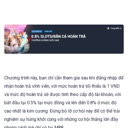
Chương trình này, bạn chỉ cần tham gia sau khi đăng nhập để
nhận hoàn trả vĩnh viễn, với mức hoàn trả tối thiểu là 1 VND
và mức độ hoàn trả sẽ được tính theo cấp độ tài khoản, với
bắt đầu tại 0.5% tại mức đồng và lên đến 0.8% ở mức độ
cao nhất là kim cương. Đừng bỏ lỡ cơ hội này để có thể trải
nghiệm sự hứng khởi cùng với những cơ hội thắng lớn đầy
phong cách mà chỉ có tại M88.