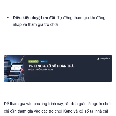
Điều kiện duyệt ưu đãi:
Tự động tham gia khi đăng
nhập và tham gia trò chơi
Để tham gia vào chương trình này, rất đơn giản là người chơi
chỉ cần tham gia vào các trò chơi Keno và xổ số tại nhà cái