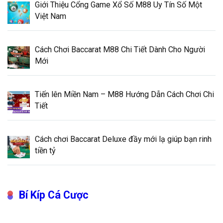
Giới Thiệu Cổng Game Xổ Số M88 Uy Tín Số Một
Việt Nam
Cách Chơi Baccarat M88 Chi Tiết Dành Cho Người
Mới
Tiến lên Miền Nam – M88 Hướng Dẫn Cách Chơi Chi
Tiết
Cách chơi Baccarat Deluxe đầy mới lạ giúp bạn rinh
tiền tỷ
Bí Kíp Cá Cược