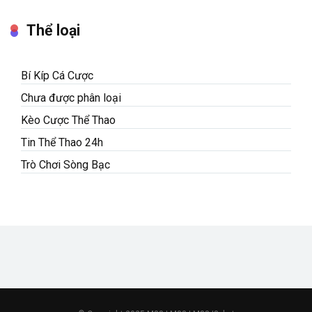
Thể loại
Bí Kíp Cá Cược
Chưa được phân loại
Kèo Cược Thể Thao
Tin Thể Thao 24h
Trò Chơi Sòng Bạc