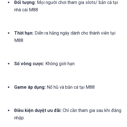
Đối tượng:
Mọi người chơi tham gia slots/ bắn cá tại
nhà cái M88
Thời hạn:
Diễn ra hằng ngày dành cho thành viên tại
M88
Số vòng cược:
Không giới hạn
Game áp dụng:
Nổ hũ và bắn cá tại M88
Điều kiện duyệt ưu đãi:
Chỉ cần tham gia sau khi đăng
nhập