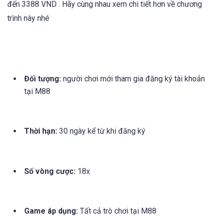
đến 3388 VND . Hãy cùng nhau xem chi tiết hơn về chương
trình này nhé
Đối tượng:
người chơi mới tham gia đăng ký tài khoản
tại M88
Thời hạn:
30 ngày kể từ khi đăng ký
Số vòng cược:
18x
Game áp dụng:
Tất cả trò chơi tại M88