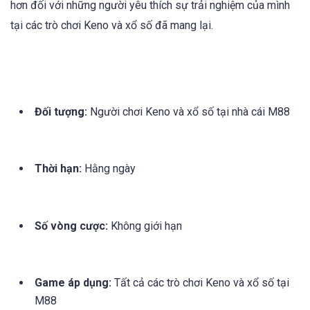
hơn đối với những người yêu thích sự trải nghiệm của mình
tại các trò chơi Keno và xổ số đã mang lại.
Đối tượng:
Người chơi Keno và xổ số tại nhà cái M88
Thời hạn:
Hằng ngày
Số vòng cược:
Không giới hạn
Game áp dụng:
Tất cả các trò chơi Keno và xổ số tại
M88