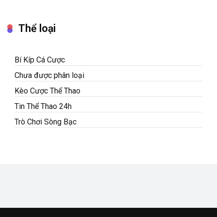
Thể loại
Bí Kíp Cá Cược
Chưa được phân loại
Kèo Cược Thể Thao
Tin Thể Thao 24h
Trò Chơi Sòng Bạc