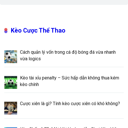
Kèo Cược Thể Thao
Cách quản lý vốn trong cá độ bóng đá vừa nhanh
vừa logics
Kèo tài xỉu penalty – Sức hấp dẫn không thua kém
kèo chính
Cược xiên là gì? Tính kèo cược xiên có khó không?