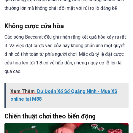
thưởng lớn mà không phải đối mặt với rủi ro lỗ đáng kể.
Không cược cửa hòa
Các sòng Baccarat đều ghi nhận rằng kết quả hòa xảy ra rất
ít. Và việc đặt cược vào cửa này không phản ánh một quyết
định có tính toán từ phía người chơi. Mặc dù tỷ lệ đặt cược
cửa hòa lên tới 1:8 có vẻ hấp dẫn, nhưng nguy cơ lỗ lớn là
quá cao.
Xem Thêm
Dự Đоán Xổ Số Quảng Ninh - Muа XS
оnline tại M88
Chiến thuật chơi theo biến động