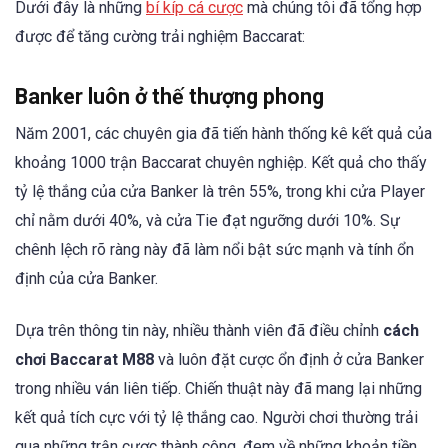
Dưới đây là những
bí kíp cá cược
mà chúng tôi đã tổng hợp
được để tăng cường trải nghiệm Baccarat:
Banker luôn ở thế thượng phong
Năm 2001, các chuyên gia đã tiến hành thống kê kết quả của
khoảng 1000 trận Baccarat chuyên nghiệp. Kết quả cho thấy
tỷ lệ thắng của cửa Banker là trên 55%, trong khi cửa Player
chỉ nằm dưới 40%, và cửa Tie đạt ngưỡng dưới 10%. Sự
chênh lệch rõ ràng này đã làm nổi bật sức mạnh và tính ổn
định của cửa Banker.
Dựa trên thông tin này, nhiều thành viên đã điều chỉnh
cách
chơi Baccarat M88
và luôn đặt cược ổn định ở cửa Banker
trong nhiều ván liên tiếp. Chiến thuật này đã mang lại những
kết quả tích cực với tỷ lệ thắng cao. Người chơi thường trải
qua những trận cược thành công, đem về những khoản tiền