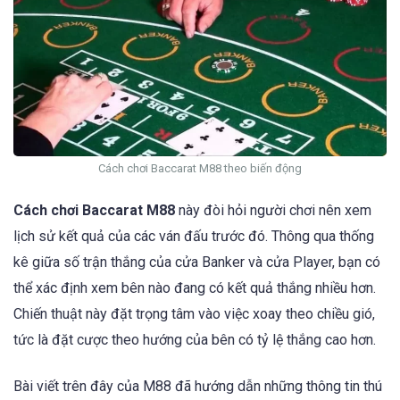
Cách chơi Baccarat M88 theo biến động
Cách chơi Baccarat M88
này đòi hỏi người chơi nên xem
lịch sử kết quả của các ván đấu trước đó. Thông qua thống
kê giữa số trận thắng của cửa Banker và cửa Player, bạn có
thể xác định xem bên nào đang có kết quả thắng nhiều hơn.
Chiến thuật này đặt trọng tâm vào việc xoay theo chiều gió,
tức là đặt cược theo hướng của bên có tỷ lệ thắng cao hơn.
Bài viết trên đây của M88 đã hướng dẫn những thông tin thú