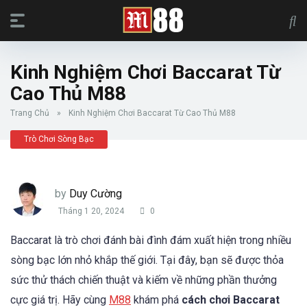
Kinh Nghiệm Chơi Baccarat Từ
Cao Thủ M88
Trang Chủ
»
Kinh Nghiệm Chơi Baccarat Từ Cao Thủ M88
Trò Chơi Sòng Bạc
by
Duy Cường
Tháng 1 20, 2024
0
Baccarat là trò chơi đánh bài đình đám xuất hiện trong nhiều
sòng bạc lớn nhỏ khắp thế giới. Tại đây, bạn sẽ được thỏa
sức thử thách chiến thuật và kiếm về những phần thưởng
cực giá trị. Hãy cùng
M88
khám phá
cách chơi Baccarat