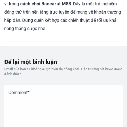
vị trong
cách chơi Baccarat M88
. Đây là một trải nghiệm
đáng thử trên nền tảng trực tuyến để mang về khoản thưởng
hấp dẫn. Đừng quên kết hợp các chiến thuật để tối ưu khả
năng thắng cược nhé.
Để lại một bình luận
Email của bạn sẽ không được hiển thị công khai.
Các trường bắt buộc được
đánh dấu
*