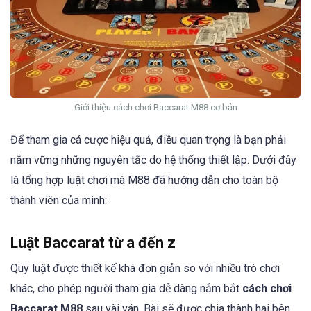
Giới thiệu cách chơi Baccarat M88 cơ bản
Để tham gia cá cược hiệu quả, điều quan trọng là bạn phải
nắm vững những nguyên tắc do hệ thống thiết lập. Dưới đây
là tổng hợp luật chơi mà M88 đã hướng dẫn cho toàn bộ
thành viên của mình:
Luật Baccarat từ a đến z
Quy luật được thiết kế khá đơn giản so với nhiều trò chơi
khác, cho phép người tham gia dễ dàng nắm bắt
cách chơi
Baccarat M88
sau vài ván. Bài sẽ được chia thành hai bên