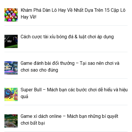
Khám Phá Dàn Lô Hay Về Nhất Dựa Trên 15 Cặp Lô
Hay Về!
Cách cược tài xỉu bóng đá & luật chơi áp dụng
Game đánh bài đổi thưởng – Tại sao nên chơi và
chơi sao cho đúng
Super Bull – Mách bạn các bước chơi dễ hiểu và hiệu
quả
Game xì dách online – Mách bạn những bí quyết
chơi bất bại